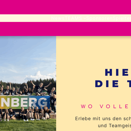
News
TEAMS
Sponsoren
Spielte
HI
DIE
WO VOLLE
Erlebe mit uns den sc
und Teamgeis