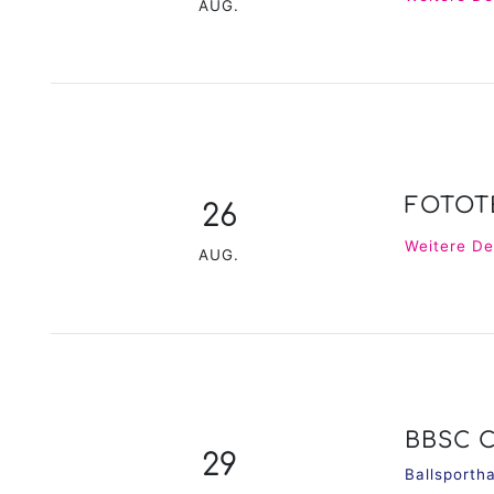
AUG.
FOTOT
26
Weitere De
AUG.
BBSC 
29
Ballsporth