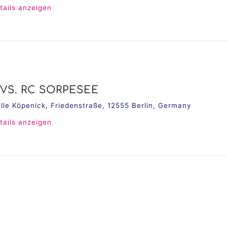
tails anzeigen
 VS. RC SORPESEE
alle Köpenick, Friedenstraße, 12555 Berlin, Germany
tails anzeigen
 VS. SCHWERINER SC II
alle Köpenick, Friedenstraße, 12555 Berlin, Germany