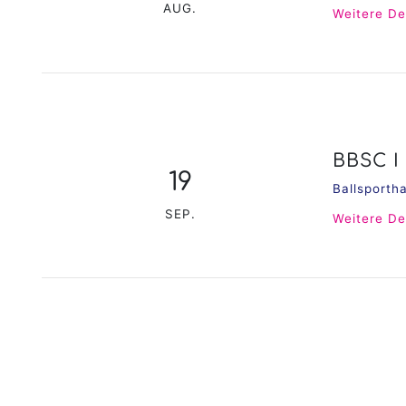
AUG.
Weitere De
BBSC I
19
Ballsporth
SEP.
Weitere De
BBSC I
20
Ballsporth