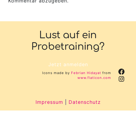
Kommentar abzugeben.
Lust auf ein
Probetraining?
Jetzt anmelden
Face
Icons made by
Febrian Hidayat
from
Inst
www.flaticon.com
Impressum
|
Datenschutz