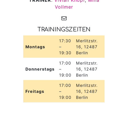
TRAINER
:
Vivian Knopf
,
Mina
Vollmer
E-Mail
TRAININGSZEITEN
17:30
Merlitzstr.
Montags
–
16, 12487
19:30
Berlin
17:00
Merlitzstr.
Donnerstags
–
16, 12487
19:00
Berlin
17:00
Merlitzstr.
Freitags
–
16, 12487
19:00
Berlin