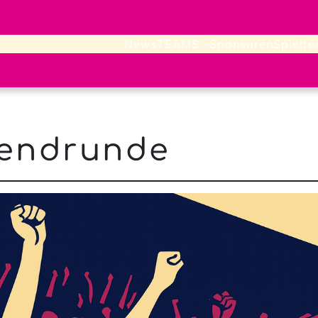
News
TEAMS
Sponsoren
Spielte
endrunde