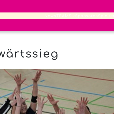
News
TEAMS
Sponsoren
Spielte
wärtssieg