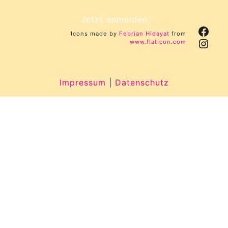
Jetzt anmelden
Face
Icons made by
Febrian Hidayat
from
Inst
www.flaticon.com
Impressum
|
Datenschutz