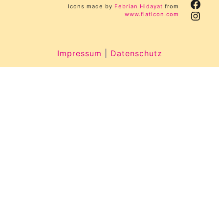
Face
Icons made by
Febrian Hidayat
from
Inst
www.flaticon.com
Impressum
|
Datenschutz