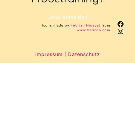
Jetzt anmelden
Face
Icons made by
Febrian Hidayat
from
Inst
www.flaticon.com
Impressum
|
Datenschutz