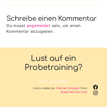
Schreibe einen Kommentar
Du musst
angemeldet
sein, um einen
Kommentar abzugeben.
Lust auf ein
Probetraining?
Jetzt anmelden
Face
Icons made by
Febrian Hidayat
from
Inst
www.flaticon.com