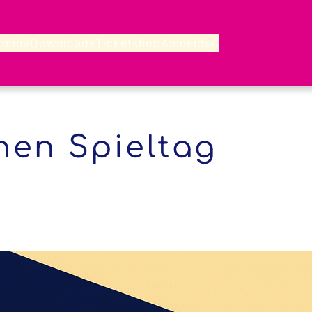
rmine
Downloads
Ticketshop
Anmelden
hen Spieltag