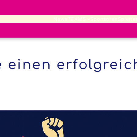
News
TEAMS
Sponsoren
Spielte
 einen erfolgreic