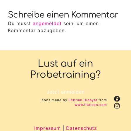
Schreibe einen Kommentar
Du musst
angemeldet
sein, um einen
Kommentar abzugeben.
Lust auf ein
Probetraining?
Jetzt anmelden
Face
Icons made by
Febrian Hidayat
from
Inst
www.flaticon.com
Impressum
|
Datenschutz