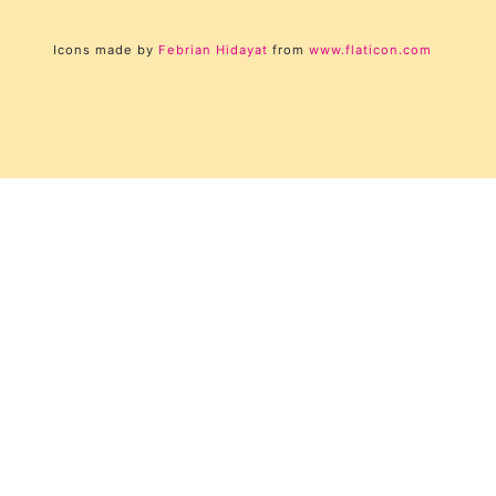
Icons made by
Febrian Hidayat
from
www.flaticon.com