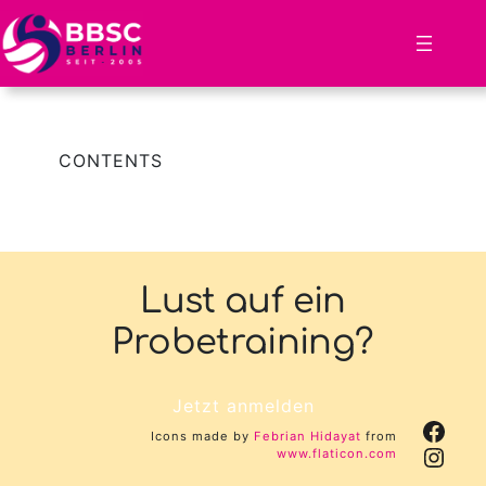
Zum
Inhalt
springen
CONTENTS
Lust auf ein
Probetraining?
Jetzt anmelden
Face
Icons made by
Febrian Hidayat
from
Inst
www.flaticon.com