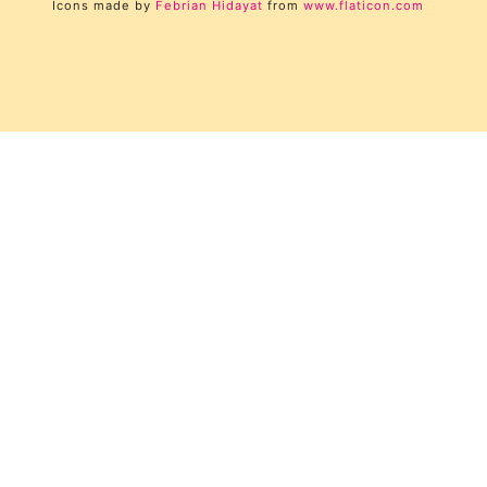
Icons made by
Febrian Hidayat
from
www.flaticon.com