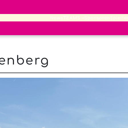
News
TEAMS
Sponsoren
Spielte
enberg