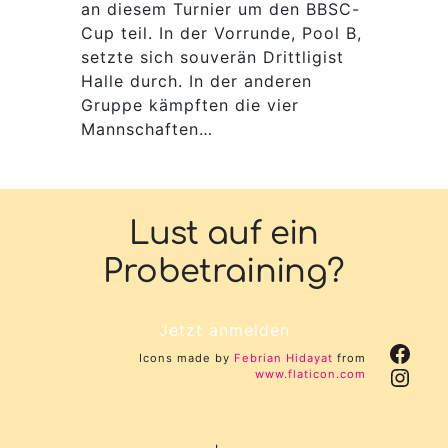
an diesem Turnier um den BBSC-
Cup teil. In der Vorrunde, Pool B,
setzte sich souverän Drittligist
Halle durch. In der anderen
Gruppe kämpften die vier
Mannschaften…
Lust auf ein
Probetraining?
Jetzt anmelden
Face
Icons made by
Febrian Hidayat
from
Inst
www.flaticon.com