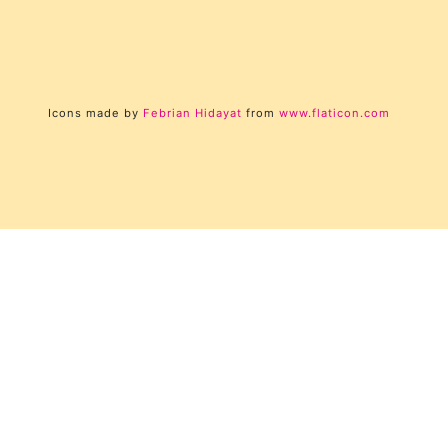
Icons made by
Febrian Hidayat
from
www.flaticon.com