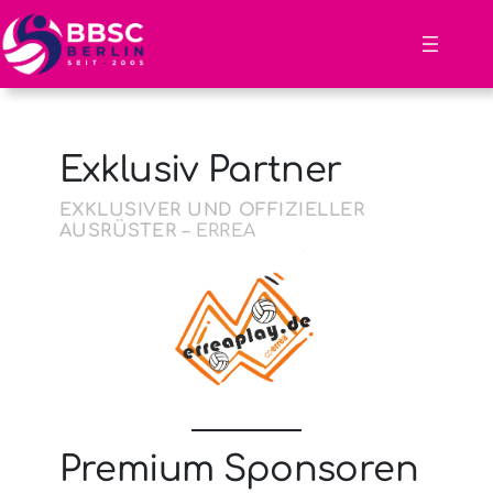
Zum
Inhalt
springen
Exklusiv Partner
EXKLUSIVER UND OFFIZIELLER
AUSRÜSTER
– ERREA
Premium Sponsoren