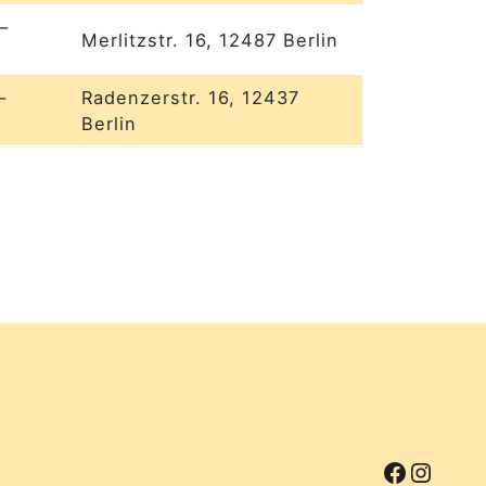
–
Merlitzstr. 16, 12487 Berlin
–
Radenzerstr. 16, 12437
Berlin
Facebo
Insta