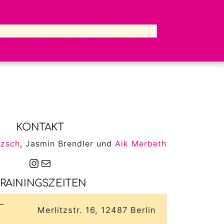
rmine
Downloads
Ticketshop
Anmelden
KONTAKT
tzsch
, Jasmin Brendler und
Aik Merbeth
Instagram
E-Mail
RAININGSZEITEN
–
Merlitzstr. 16, 12487 Berlin