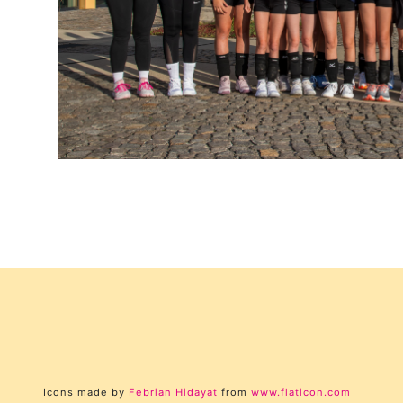
Icons made by
Febrian Hidayat
from
www.flaticon.com