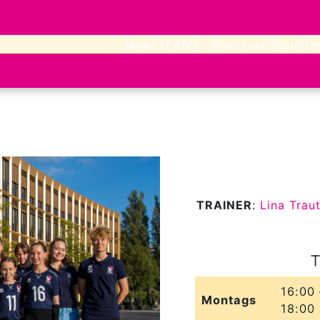
News
TEAMS
Sponsoren
Spielte
TRAINER
:
Lina Trau
T
16:00 
Montags
18:00