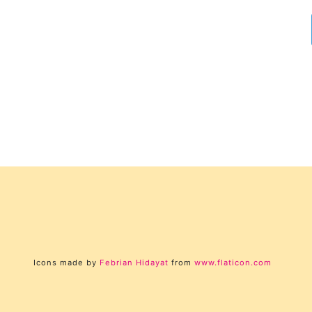
Icons made by
Febrian Hidayat
from
www.flaticon.com